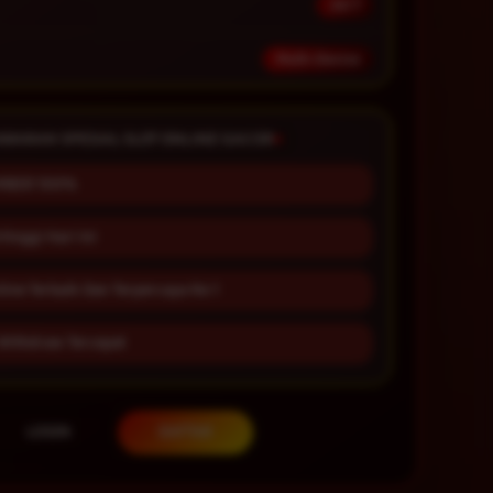
24/7
Multi-Device
WARAN SPESIAL SLOT ONLINE GACOR
MBER 100%
tinggi Hari Ini
nline Terbaik Dan Terpercaya No 1
 Withdraw Tercepat
LOGIN
DAFTAR