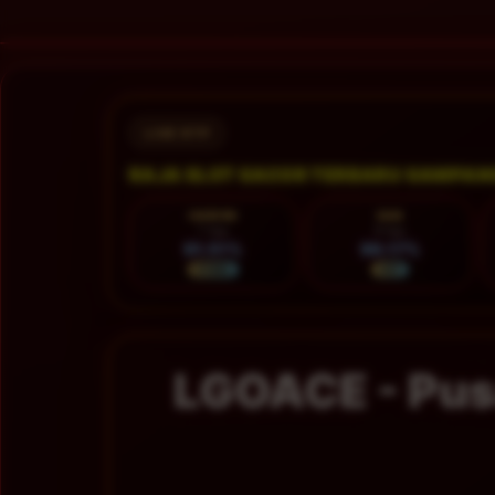
Layer Popup Close
LIVE RTP
RAJA SLOT GACOR TERBARU GAMPAN
HARI INI
SAB
7 Agu
8 Agu
91.51%
96.17%
STABIL
HOT
LGOACE - Pus