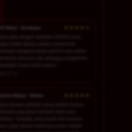
★★★★☆
afi Akbar - Surabaya
Saya suka dengan tampilan LGOACE yang
ingan ketika dibuka melalui smartphone.
nformasi mengenai akses platform dan pilihan
ermainan tersusun rapi sehingga pengalaman
enjelajah terasa lebih praktis.”
026-07-12
★★★★★
endra Wijaya - Medan
Saya merasa LGOACE cukup praktis karena
nformasi yang dicari tersedia dalam satu
alaman. Tampilan yang bersih dan susunan
enu yang terarah membuat proses melihat