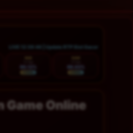
LIVE 12:39:48 | Update RTP Slot Gacor
RAB
KAM
12 Agu
13 Agu
90.12%
89.03%
NORMAL
NORMAL
n Game Online