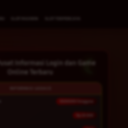
RU
SLOT MAXWIN
SLOT TERPERCAYA
Juni 2026
362.987 Komentar Member
Rating Pengguna 4.9/5
99.999.
Pusat Informasi Login dan Game
Online Terbaru
INFORMASI LGOACE
a
99.999.999 Pengguna
Rp 20.000