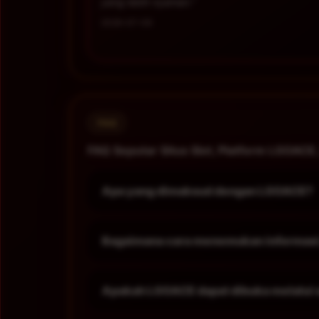
yang lebih nyaman.”
2026-07-09
FAQ
FAQ Seputar Situs Slot, Platform LGOACE, 
Apa yang dimaksud dengan LGOACE?
Bagaimana cara menemukan informasi
Apakah LGOACE dapat dibuka melalui